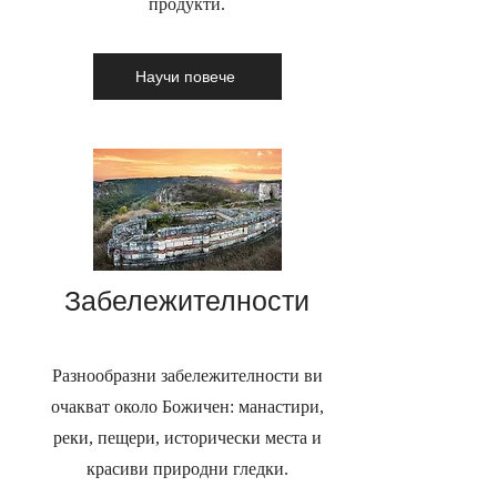
продукти.
Научи повече
Забележителности
Разнообразни забележителности ви
очакват около Божичен: манастири,
реки, пещери, исторически места и
красиви природни гледки.