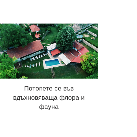
Хотел "Орехите"
Потопете се във
вдъхновяваща флора и
фауна